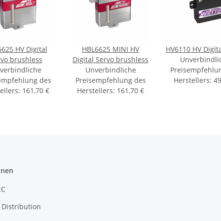
625 HV Digital
HBL6625 MINI HV
HV6110 HV Digita
vo brushless
Digital Servo brushless
Unverbindli
verbindliche
Unverbindliche
Preisempfehlu
empfehlung des
Preisempfehlung des
Herstellers
:
49
ellers
:
161,70 €
Herstellers
:
161,70 €
onen
EC
Distribution