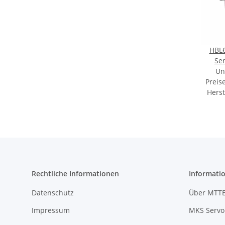
HBL6
Ser
Un
Preis
Herst
Rechtliche Informationen
Informati
Datenschutz
Über MTT
Impressum
MKS Servo 