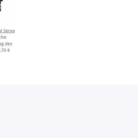
l Servo
che
ng des
,70 €