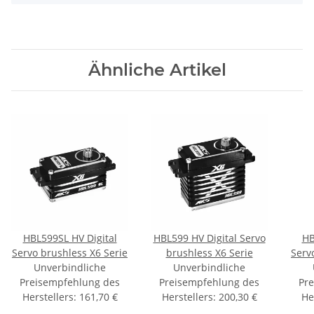
Ähnliche Artikel
HBL599SL HV Digital
HBL599 HV Digital Servo
HB
Servo brushless X6 Serie
brushless X6 Serie
Serv
Unverbindliche
Unverbindliche
- k
Preisempfehlung des
Preisempfehlung des
Pr
Herstellers
:
161,70 €
Herstellers
:
200,30 €
He