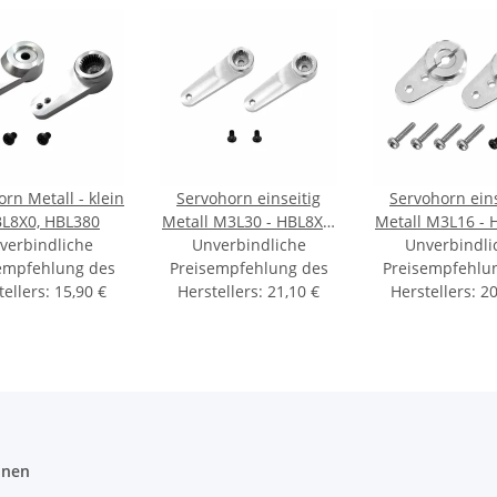
rn Metall - klein
Servohorn einseitig
Servohorn eins
BL8X0, HBL380
Metall M3L30 - HBL8X0,
Metall M3L16 - 
verbindliche
Unverbindliche
HBL380
Unverbindli
HBL380
empfehlung des
Preisempfehlung des
Preisempfehlu
tellers
:
15,90 €
Herstellers
:
21,10 €
Herstellers
:
20
onen