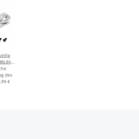
eitig
HBL8X0,
che
ng des
,99 €