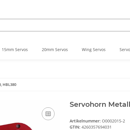
15mm Servos
20mm Servos
Wing Servos
Serv
0, HBL380
Servohorn Metall
Artikelnummer:
O0002015-2
GTIN:
4260357694031