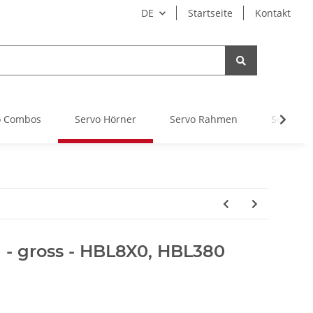
DE
Startseite
Kontakt
o Combos
Servo Hörner
Servo Rahmen
Servo Ge
 - gross - HBL8X0, HBL380