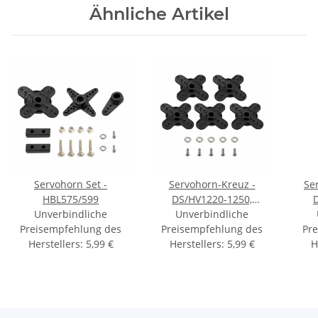
Ähnliche Artikel
Servohorn Set -
Servohorn-Kreuz -
Ser
HBL575/599
DS/HV1220-1250,
Unverbindliche
Unverbindliche
HBL575/599
Preisempfehlung des
Preisempfehlung des
Pr
Herstellers
:
5,99 €
Herstellers
:
5,99 €
H