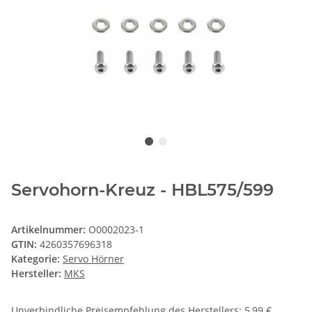
Servohorn-Kreuz - HBL575/599
Artikelnummer:
O0002023-1
GTIN:
4260357696318
Kategorie:
Servo Hörner
Hersteller:
MKS
Unverbindliche Preisempfehlung des Herstellers
:
5,99 €