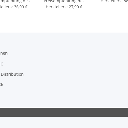
empfehlung des
Preisempfehlung des
Herstellers
:
88
tellers
:
36,99 €
Herstellers
:
27,90 €
onen
EC
Distribution
te