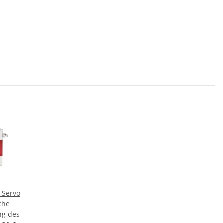
 Servo
che
ng des