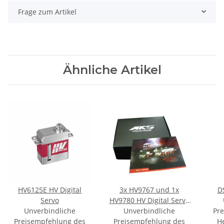
Frage zum Artikel
Ähnliche Artikel
HV6125E HV Digital
3x HV9767 und 1x
DS
Servo
HV9780 HV Digital Servo
Unverbindliche
Unverbindliche
combo
Pr
Preisempfehlung des
Preisempfehlung des
He