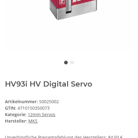
HV93i HV Digital Servo
Artikelnummer:
S0025002
GTIN:
4710150350073
Kategorie:
12mm Servos
Hersteller:
MKS
Unverbindliche Preisempfehlung des Herstellers
:
84,50 €