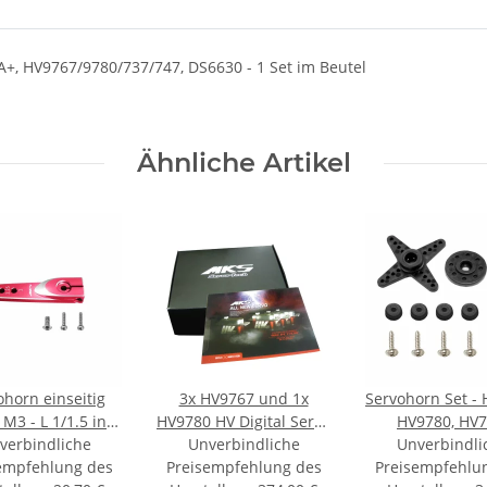
, HV9767/9780/737/747, DS6630 - 1 Set im Beutel
Ähnliche Artikel
ohorn einseitig
3x HV9767 und 1x
Servohorn Set - 
 M3 - L 1/1.5 in -
HV9780 HV Digital Servo
HV9780, HV7
9767, 9780, 737,
verbindliche
Unverbindliche
combo
Unverbindli
HV747/R
empfehlung des
747/R
Preisempfehlung des
Preisempfehlu