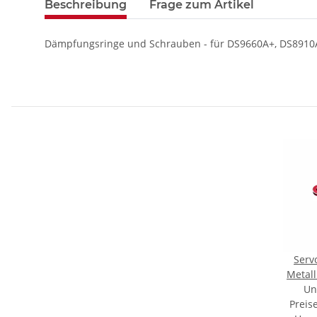
Beschreibung
Frage zum Artikel
Dämpfungsringe und Schrauben - für DS9660A+, DS8910A+
Serv
Metall
for HV
Un
Preis