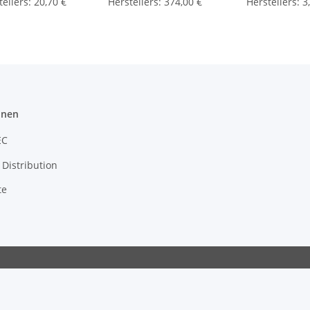
tellers
:
20,70 €
Herstellers
:
374,00 €
Herstellers
:
3
onen
EC
Distribution
te