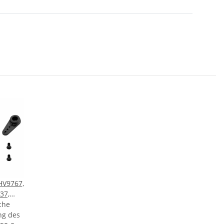
HV9767,
37,
che
ng des