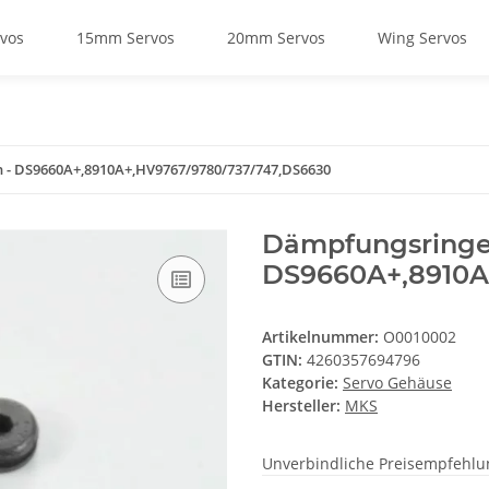
vos
15mm Servos
20mm Servos
Wing Servos
 - DS9660A+,8910A+,HV9767/9780/737/747,DS6630
Dämpfungsringe
DS9660A+,8910A
Artikelnummer:
O0010002
GTIN:
4260357694796
Kategorie:
Servo Gehäuse
Hersteller:
MKS
Unverbindliche Preisempfehlun