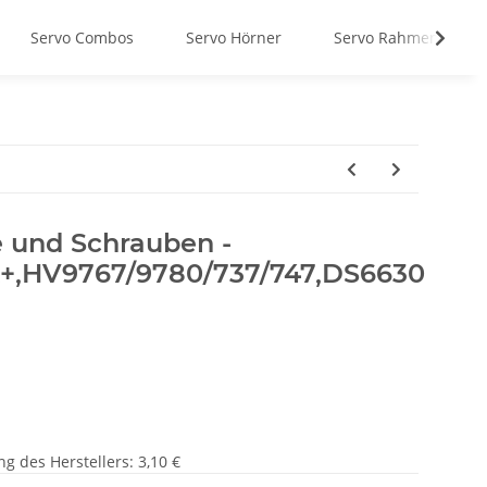
Servo Combos
Servo Hörner
Servo Rahmen
 und Schrauben -
+,HV9767/9780/737/747,DS6630
g des Herstellers
:
3,10 €