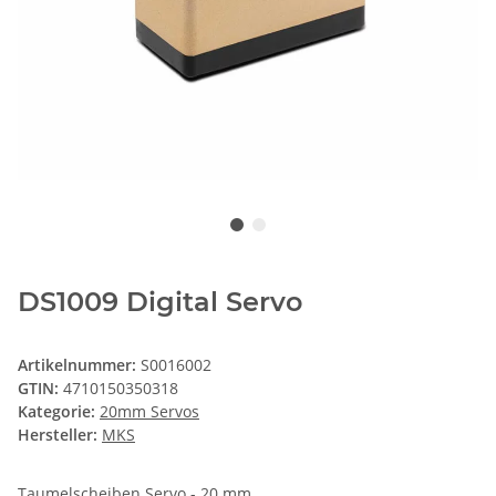
DS1009 Digital Servo
Artikelnummer:
S0016002
GTIN:
4710150350318
Kategorie:
20mm Servos
Hersteller:
MKS
Taumelscheiben Servo - 20 mm