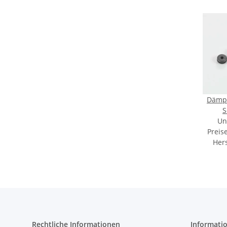
Dämpf
S
DS9660
Un
Preis
Hers
Rechtliche Informationen
Informati