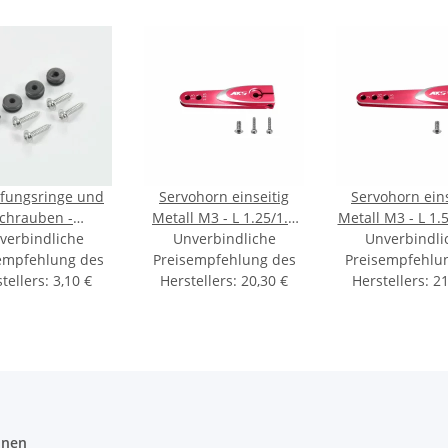
ungsringe und
Servohorn einseitig
Servohorn eins
chrauben -
Metall M3 - L 1.25/1.5
Metall M3 - L 1.
A+,8910A+,HV9767/9780/737/747,DS6630
verbindliche
in - for HV9767, 9780,
Unverbindliche
in - for HV9767
Unverbindli
empfehlung des
Preisempfehlung des
737, 747/R
Preisempfehlu
737, 747/
tellers
:
3,10 €
Herstellers
:
20,30 €
Herstellers
:
21
onen