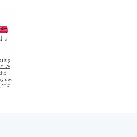
eitig
5/1.75/2
, 9780,
che
ng des
R
,90 €